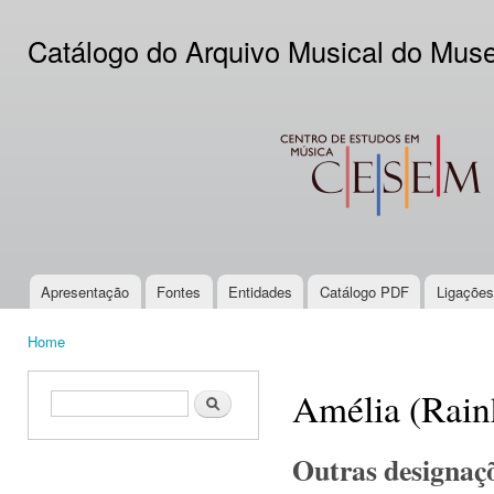
Ski
mai
Catálogo do Arquivo Musical do Mus
con
CESEM
Apresentação
Fontes
Entidades
Catálogo PDF
Ligações
Main menu
Home
You are here
Amélia (Rain
Search form
Search
Outras designaç