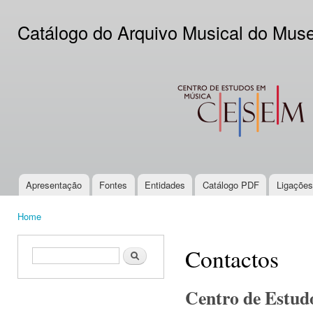
Ski
mai
Catálogo do Arquivo Musical do Mus
con
CESEM
Apresentação
Fontes
Entidades
Catálogo PDF
Ligações
Main menu
Home
You are here
Contactos
Search form
Search
Centro de Estud