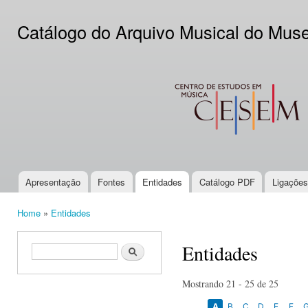
Ski
mai
Catálogo do Arquivo Musical do Mus
con
CESEM
Apresentação
Fontes
Entidades
Catálogo PDF
Ligações
Main menu
Home
»
Entidades
You are here
Entidades
Search form
Search
Mostrando 21 - 25 de 25
A
B
C
D
E
F