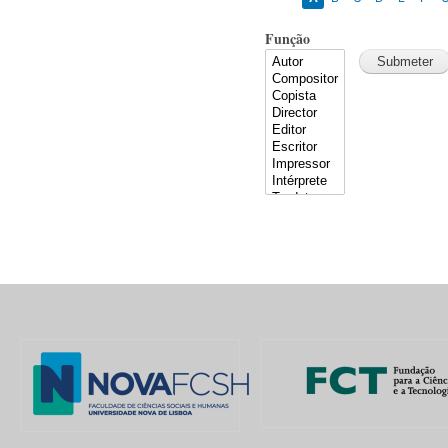
Função
Pages