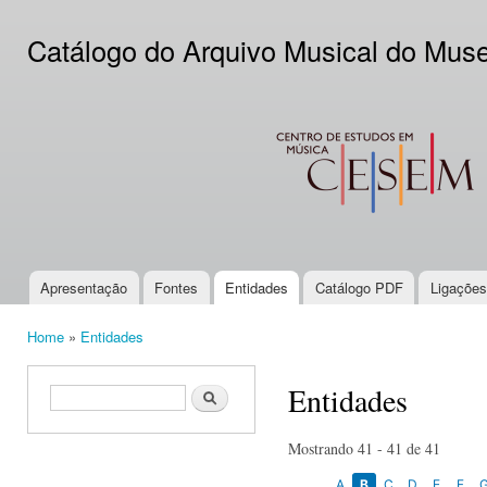
Ski
mai
Catálogo do Arquivo Musical do Mus
con
CESEM
Apresentação
Fontes
Entidades
Catálogo PDF
Ligações
Main menu
Home
»
Entidades
You are here
Entidades
Search form
Search
Mostrando 41 - 41 de 41
A
B
C
D
E
F