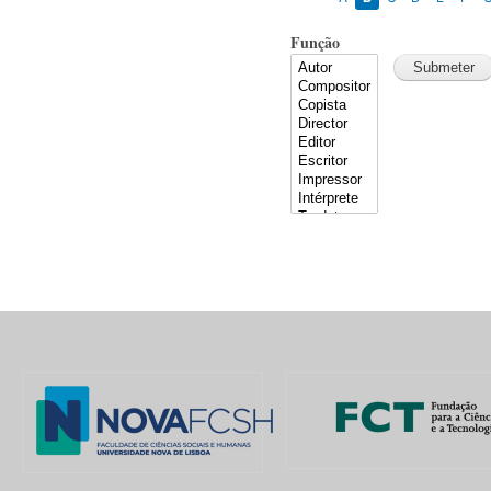
Função
Pages