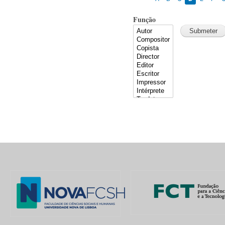
Função
Pages