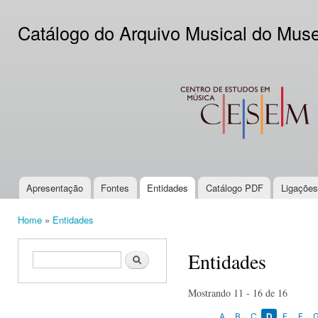
Ski
mai
Catálogo do Arquivo Musical do Mus
con
CESEM
Apresentação
Fontes
Entidades
Catálogo PDF
Ligações
Main menu
Home
»
Entidades
You are here
Entidades
Search form
Search
Mostrando 11 - 16 de 16
A
B
C
D
E
F