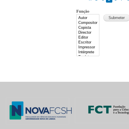
Função
Pages