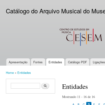
Ski
mai
Catálogo do Arquivo Musical do Mus
con
CESEM
Apresentação
Fontes
Entidades
Catálogo PDF
Ligações
Main menu
Home
»
Entidades
You are here
Entidades
Search form
Search
Mostrando 11 - 16 de 16
A
B
C
D
E
F