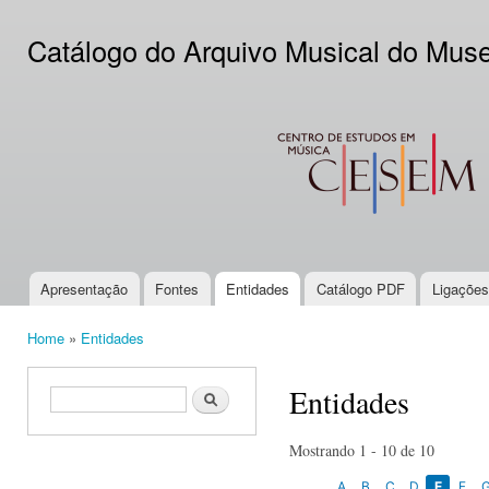
Ski
mai
Catálogo do Arquivo Musical do Mus
con
CESEM
Apresentação
Fontes
Entidades
Catálogo PDF
Ligações
Main menu
Home
»
Entidades
You are here
Entidades
Search form
Search
Mostrando 1 - 10 de 10
A
B
C
D
E
F