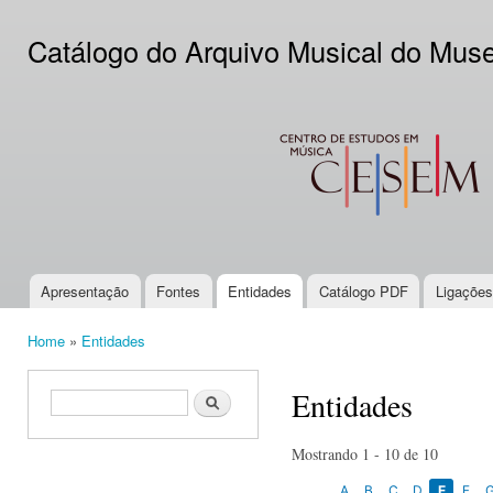
Ski
mai
Catálogo do Arquivo Musical do Mus
con
CESEM
Apresentação
Fontes
Entidades
Catálogo PDF
Ligações
Main menu
Home
»
Entidades
You are here
Entidades
Search form
Search
Mostrando 1 - 10 de 10
A
B
C
D
E
F