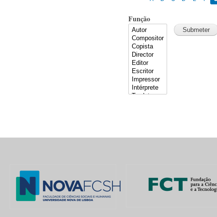
Função
Pages