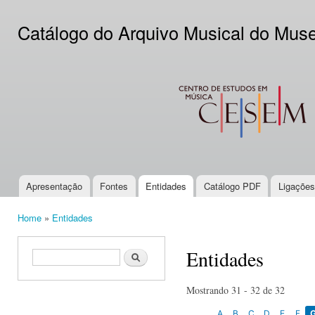
Ski
mai
Catálogo do Arquivo Musical do Mus
con
CESEM
Apresentação
Fontes
Entidades
Catálogo PDF
Ligações
Main menu
Home
»
Entidades
You are here
Entidades
Search form
Search
Mostrando 31 - 32 de 32
A
B
C
D
E
F