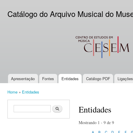
Ski
mai
Catálogo do Arquivo Musical do Mus
con
CESEM
Apresentação
Fontes
Entidades
Catálogo PDF
Ligações
Main menu
Home
»
Entidades
You are here
Entidades
Search form
Search
Mostrando 1 - 9 de 9
A
B
C
D
E
F