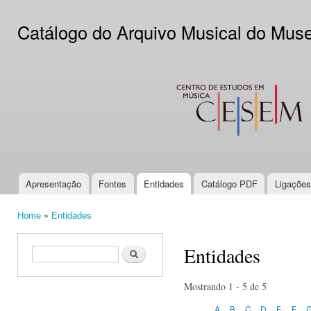
Ski
mai
Catálogo do Arquivo Musical do Mus
con
CESEM
Apresentação
Fontes
Entidades
Catálogo PDF
Ligações
Main menu
Home
»
Entidades
You are here
Entidades
Search form
Search
Mostrando 1 - 5 de 5
A
B
C
D
E
F