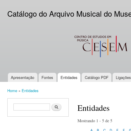
Ski
mai
Catálogo do Arquivo Musical do Mus
con
CESEM
Apresentação
Fontes
Entidades
Catálogo PDF
Ligações
Main menu
Home
»
Entidades
You are here
Entidades
Search form
Search
Mostrando 1 - 5 de 5
A
B
C
D
E
F