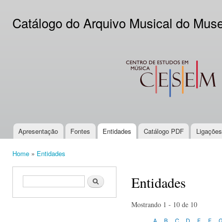
Ski
mai
Catálogo do Arquivo Musical do Mus
con
CESEM
Apresentação
Fontes
Entidades
Catálogo PDF
Ligações
Main menu
Home
»
Entidades
You are here
Entidades
Search form
Search
Mostrando 1 - 10 de 10
A
B
C
D
E
F