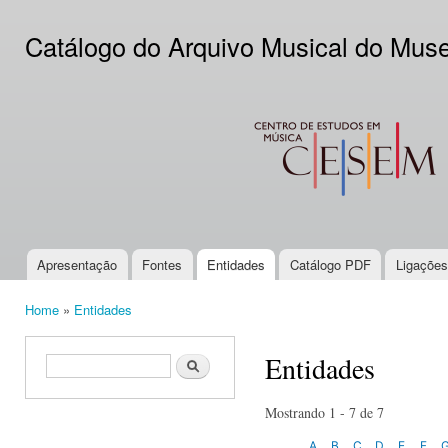
Ski
mai
Catálogo do Arquivo Musical do Mus
con
CESEM
Apresentação
Fontes
Entidades
Catálogo PDF
Ligações
Main menu
Home
»
Entidades
You are here
Entidades
Search form
Search
Mostrando 1 - 7 de 7
A
B
C
D
E
F