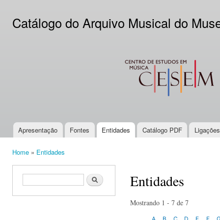
Ski
mai
Catálogo do Arquivo Musical do Mus
con
CESEM
Apresentação
Fontes
Entidades
Catálogo PDF
Ligações
Main menu
Home
»
Entidades
You are here
Entidades
Search form
Search
Mostrando 1 - 7 de 7
A
B
C
D
E
F