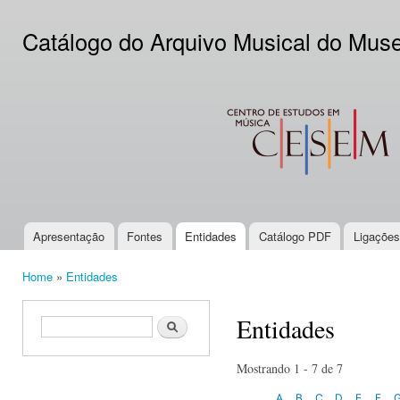
Ski
mai
Catálogo do Arquivo Musical do Mus
con
CESEM
Apresentação
Fontes
Entidades
Catálogo PDF
Ligações
Main menu
Home
»
Entidades
You are here
Entidades
Search form
Search
Mostrando 1 - 7 de 7
A
B
C
D
E
F