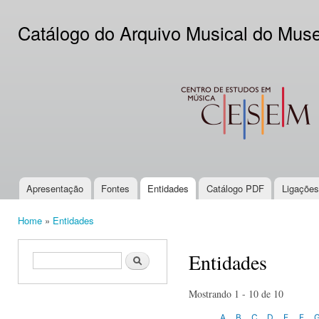
Ski
mai
Catálogo do Arquivo Musical do Mus
con
CESEM
Apresentação
Fontes
Entidades
Catálogo PDF
Ligações
Main menu
Home
»
Entidades
You are here
Entidades
Search form
Search
Mostrando 1 - 10 de 10
A
B
C
D
E
F