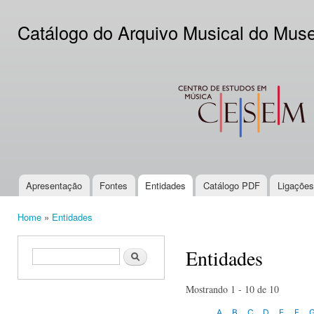
Ski
mai
Catálogo do Arquivo Musical do Mus
con
CESEM
Apresentação
Fontes
Entidades
Catálogo PDF
Ligações
Main menu
Home
»
Entidades
You are here
Entidades
Search form
Search
Mostrando 1 - 10 de 10
A
B
C
D
E
F