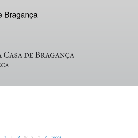
de Bragança
T
U
V
W
X
Y
Z
Todos