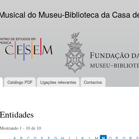
Skip to
main
 Musical do Museu-Biblioteca da Casa 
content
EM
Logo VV
Catálogo PDF
Ligações relevantes
Contactos
Entidades
Mostrando 1 - 10 de 10
A
B
C
D
E
F
G
H
I
J
K
L
M
N
O
P
Q
R
S