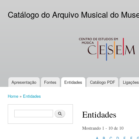
Ski
mai
Catálogo do Arquivo Musical do Mus
con
CESEM
Apresentação
Fontes
Entidades
Catálogo PDF
Ligações
Main menu
Home
»
Entidades
You are here
Entidades
Search form
Search
Mostrando 1 - 10 de 10
A
B
C
D
E
F