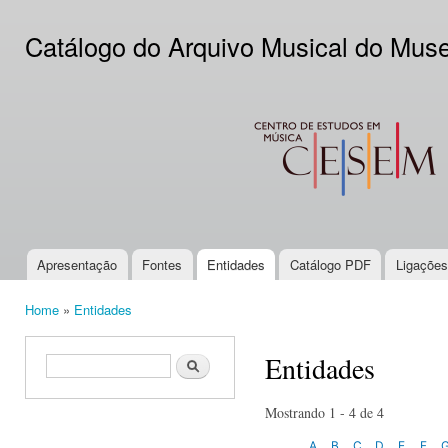
Ski
mai
Catálogo do Arquivo Musical do Mus
con
CESEM
Apresentação
Fontes
Entidades
Catálogo PDF
Ligações
Main menu
Home
»
Entidades
You are here
Entidades
Search form
Search
Mostrando 1 - 4 de 4
A
B
C
D
E
F