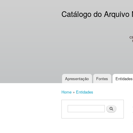
Catálogo do Arquivo
CES
Apresentação
Fontes
Entidades
Main menu
Home
»
Entidades
You are here
Search form
Search