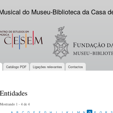
Skip to
main
 Musical do Museu-Biblioteca da Casa 
content
EM
Logo VV
Catálogo PDF
Ligações relevantes
Contactos
Entidades
Mostrando 1 - 4 de 4
A
B
C
D
E
F
G
H
I
J
K
L
M
N
O
P
Q
R
S