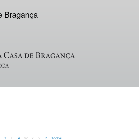
de Bragança
T
U
V
W
X
Y
Z
Todos