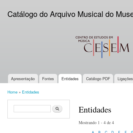
Ski
mai
Catálogo do Arquivo Musical do Mus
con
CESEM
Apresentação
Fontes
Entidades
Catálogo PDF
Ligações
Main menu
Home
»
Entidades
You are here
Entidades
Search form
Search
Mostrando 1 - 4 de 4
A
B
C
D
E
F