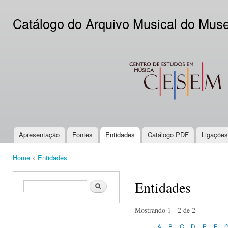
Ski
mai
Catálogo do Arquivo Musical do Mus
con
CESEM
Apresentação
Fontes
Entidades
Catálogo PDF
Ligações
Main menu
Home
»
Entidades
You are here
Entidades
Search form
Search
Mostrando 1 - 2 de 2
A
B
C
D
E
F