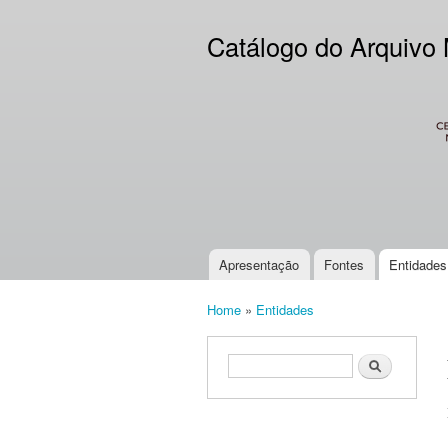
Catálogo do Arquivo
CES
Apresentação
Fontes
Entidades
Main menu
Home
»
Entidades
You are here
Search form
Search