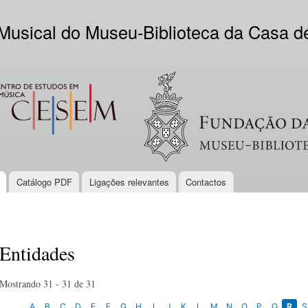
Skip to
main
 Musical do Museu-Biblioteca da Casa 
content
EM
Logo VV
Catálogo PDF
Ligações relevantes
Contactos
Entidades
Mostrando 31 - 31 de 31
A
B
C
D
E
F
G
H
I
J
K
L
M
N
O
P
Q
R
S