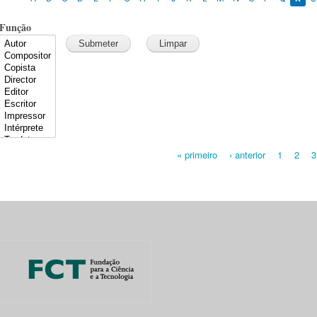
Função
« primeiro
‹ anterior
1
2
3
Pages