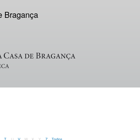
de Bragança
T
U
V
W
X
Y
Z
Todos