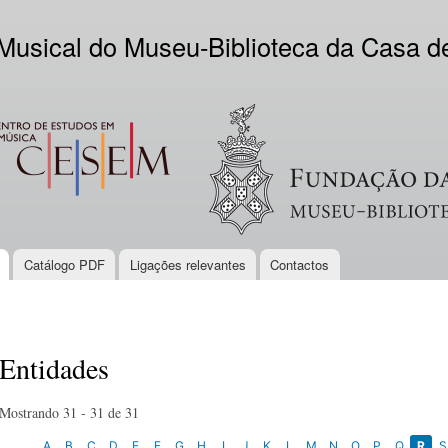
Skip to
main
 Musical do Museu-Biblioteca da Casa 
content
EM
Logo VV
Catálogo PDF
Ligações relevantes
Contactos
Entidades
Mostrando 31 - 31 de 31
A
B
C
D
E
F
G
H
I
J
K
L
M
N
O
P
Q
R
S