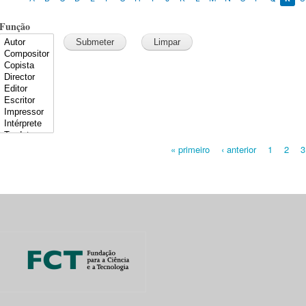
Função
« primeiro
‹ anterior
1
2
3
Pages