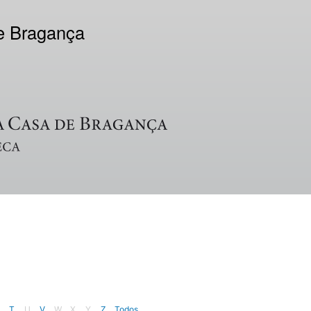
de Bragança
T
U
V
W
X
Y
Z
Todos