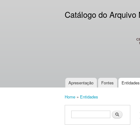
Catálogo do Arquivo
CES
Apresentação
Fontes
Entidades
Main menu
Home
»
Entidades
You are here
Search form
Search