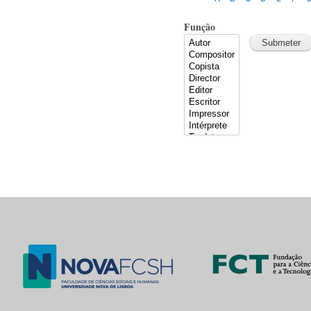
Função
Pages