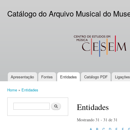
Ski
mai
Catálogo do Arquivo Musical do Mus
con
CESEM
Apresentação
Fontes
Entidades
Catálogo PDF
Ligações
Main menu
Home
»
Entidades
You are here
Entidades
Search form
Search
Mostrando 31 - 31 de 31
A
B
C
D
E
F