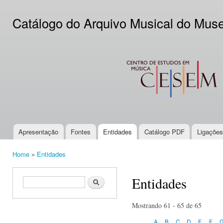
Ski
mai
Catálogo do Arquivo Musical do Mus
con
CESEM
Apresentação
Fontes
Entidades
Catálogo PDF
Ligações
Main menu
Home
»
Entidades
You are here
Entidades
Search form
Search
Mostrando 61 - 65 de 65
A
B
C
D
E
F