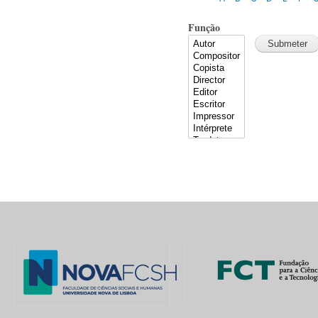
Função
Pages