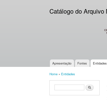
Catálogo do Arquivo
CES
Apresentação
Fontes
Entidades
Main menu
Home
»
Entidades
You are here
Search form
Search