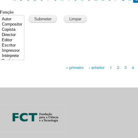
Função
« primeiro
‹ anterior
1
2
3
4
Pages