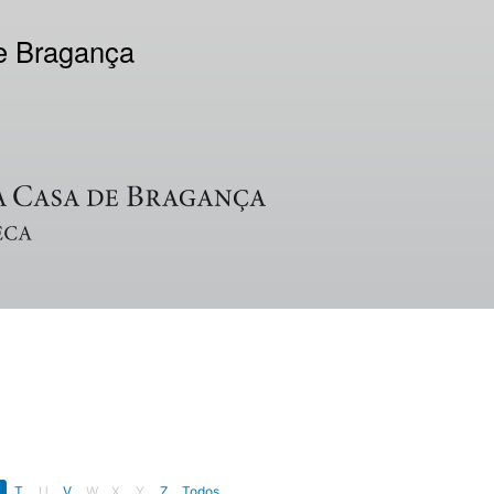
de Bragança
T
U
V
W
X
Y
Z
Todos