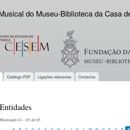
Skip to
main
 Musical do Museu-Biblioteca da Casa 
content
EM
Logo VV
Catálogo PDF
Ligações relevantes
Contactos
Entidades
Mostrando 61 - 65 de 65
A
B
C
D
E
F
G
H
I
J
K
L
M
N
O
P
Q
R
S