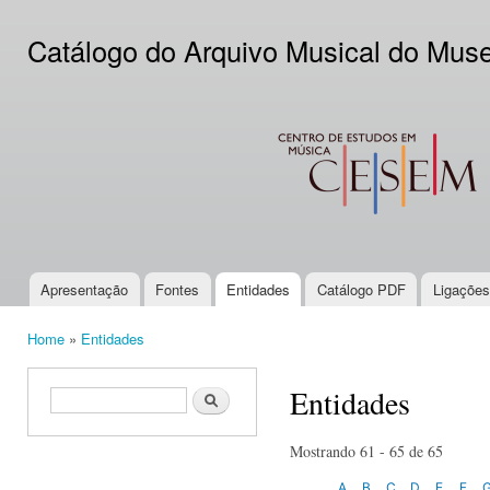
Ski
mai
Catálogo do Arquivo Musical do Mus
con
CESEM
Apresentação
Fontes
Entidades
Catálogo PDF
Ligações
Main menu
Home
»
Entidades
You are here
Entidades
Search form
Search
Mostrando 61 - 65 de 65
A
B
C
D
E
F