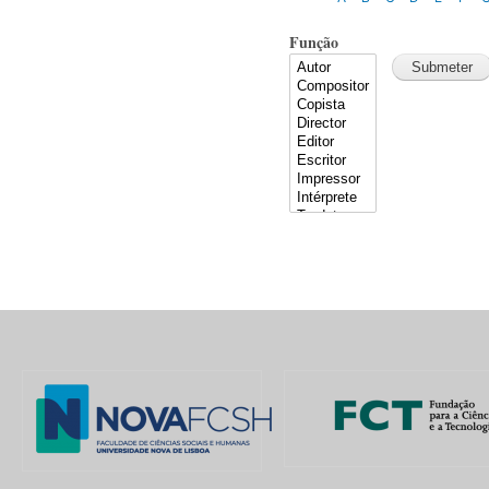
Função
Pages