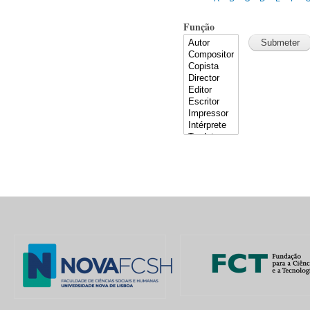
Função
Pages