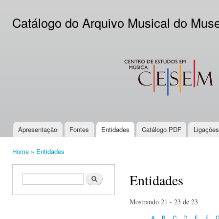
Ski
mai
Catálogo do Arquivo Musical do Mus
con
CESEM
Apresentação
Fontes
Entidades
Catálogo PDF
Ligações
Main menu
Home
»
Entidades
You are here
Entidades
Search form
Search
Mostrando 21 - 23 de 23
A
B
C
D
E
F