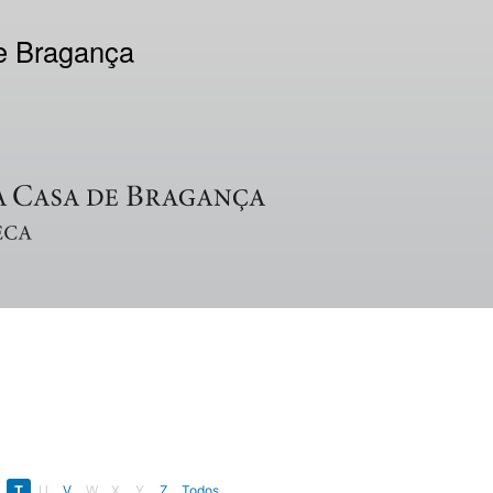
de Bragança
T
U
V
W
X
Y
Z
Todos