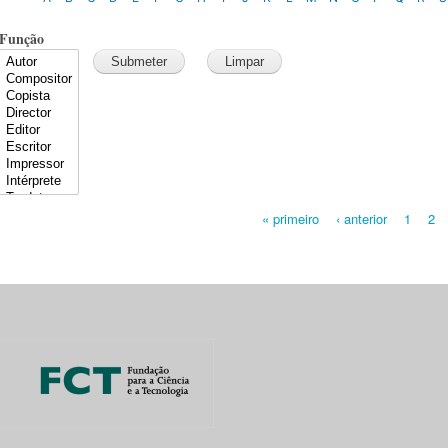
Função
« primeiro
‹ anterior
1
2
Pages