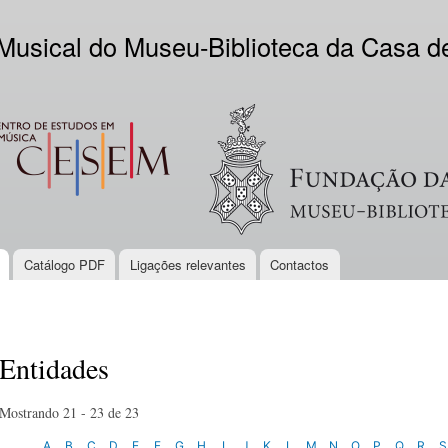
Skip to
main
 Musical do Museu-Biblioteca da Casa 
content
EM
Logo VV
Catálogo PDF
Ligações relevantes
Contactos
Entidades
Mostrando 21 - 23 de 23
A
B
C
D
E
F
G
H
I
J
K
L
M
N
O
P
Q
R
S