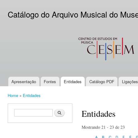
Ski
mai
Catálogo do Arquivo Musical do Mus
con
CESEM
Apresentação
Fontes
Entidades
Catálogo PDF
Ligações
Main menu
Home
»
Entidades
You are here
Entidades
Search form
Search
Mostrando 21 - 23 de 23
A
B
C
D
E
F