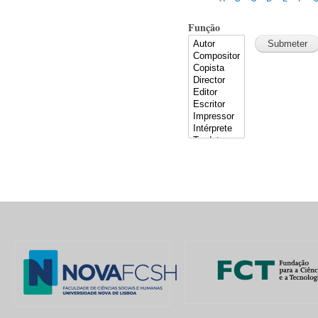
Função
Pages