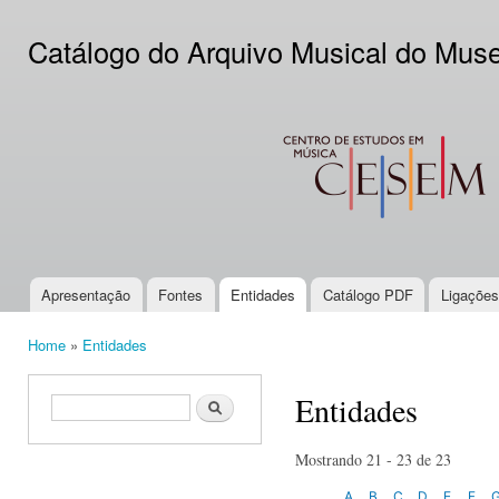
Ski
mai
Catálogo do Arquivo Musical do Mus
con
CESEM
Apresentação
Fontes
Entidades
Catálogo PDF
Ligações
Main menu
Home
»
Entidades
You are here
Entidades
Search form
Search
Mostrando 21 - 23 de 23
A
B
C
D
E
F