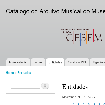
Ski
mai
Catálogo do Arquivo Musical do Mus
con
CESEM
Apresentação
Fontes
Entidades
Catálogo PDF
Ligações
Main menu
Home
»
Entidades
You are here
Entidades
Search form
Search
Mostrando 21 - 23 de 23
A
B
C
D
E
F