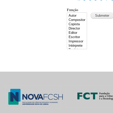
Função
Pages