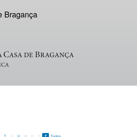
de Bragança
T
U
V
W
X
Y
Z
Todos