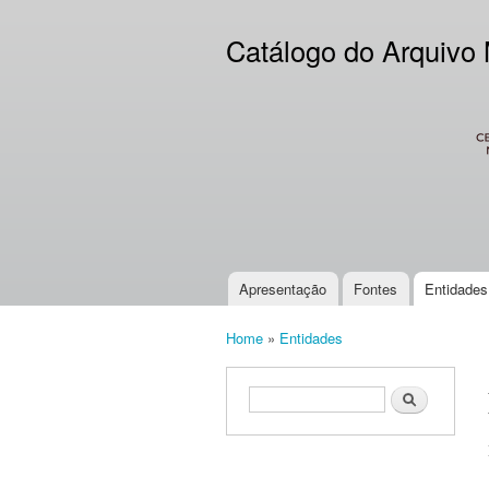
Catálogo do Arquivo
CES
Apresentação
Fontes
Entidades
Main menu
Home
»
Entidades
You are here
Search form
Search