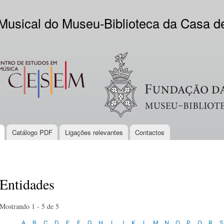
Skip to
main
 Musical do Museu-Biblioteca da Casa 
content
EM
Logo VV
Catálogo PDF
Ligações relevantes
Contactos
Entidades
Mostrando 1 - 5 de 5
A
B
C
D
E
F
G
H
I
J
K
L
M
N
O
P
Q
R
S