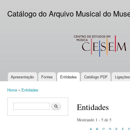
Ski
mai
Catálogo do Arquivo Musical do Mus
con
CESEM
Apresentação
Fontes
Entidades
Catálogo PDF
Ligações
Main menu
Home
»
Entidades
You are here
Entidades
Search form
Search
Mostrando 1 - 5 de 5
A
B
C
D
E
F