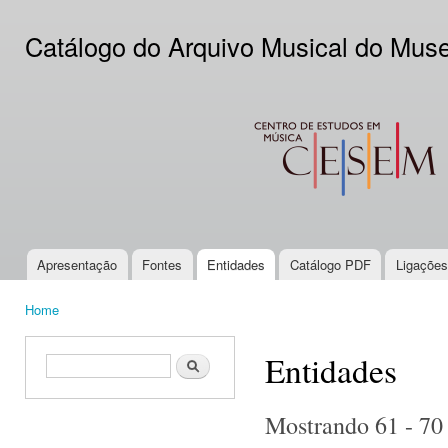
Ski
mai
Catálogo do Arquivo Musical do Mus
con
CESEM
Apresentação
Fontes
Entidades
Catálogo PDF
Ligações
Main menu
Home
You are here
Entidades
Search form
Search
Mostrando 61 - 70