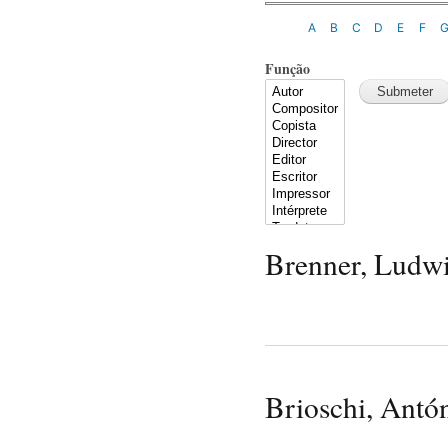
A
B
C
D
E
F
Função
Brenner, Ludw
Brioschi, Antó