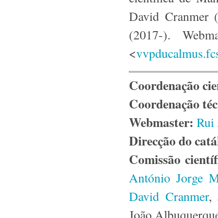
David Cranmer (
(2017-). Webma
<
vvpducalmus.fcs
Coordenação cien
Coordenação téc
Webmaster:
Rui
Direcção do catá
Comissão científ
António Jorge M
David Cranmer
,
João Albuquerqu