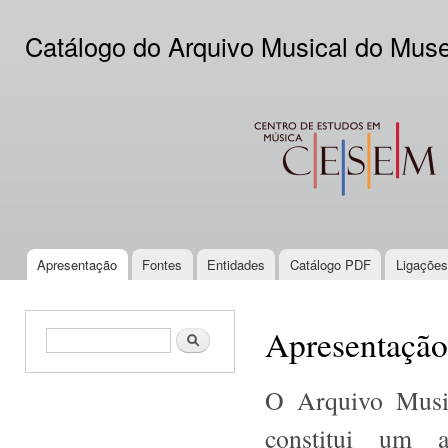
Ski
mai
Catálogo do Arquivo Musical do Mus
con
CESEM
Apresentação
Fontes
Entidades
Catálogo PDF
Ligações
Main menu
Apresentação
Search form
Search
O Arquivo Music
constitui um a