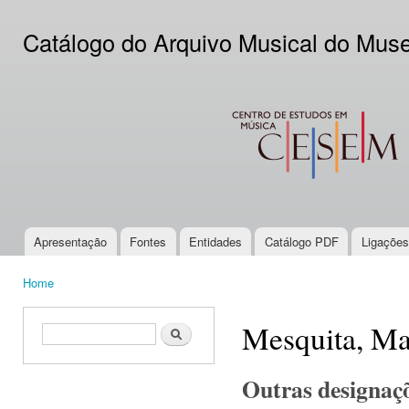
Ski
mai
Catálogo do Arquivo Musical do Mus
con
CESEM
Apresentação
Fontes
Entidades
Catálogo PDF
Ligações
Main menu
Home
You are here
Mesquita, Ma
Search form
Search
Outras designaç