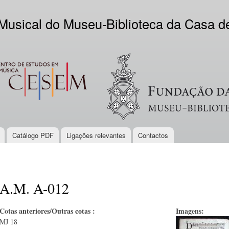
Skip to
main
 Musical do Museu-Biblioteca da Casa 
content
EM
Logo VV
Catálogo PDF
Ligações relevantes
Contactos
A.M. A-012
Cotas anteriores/Outras cotas :
Imagens:
MJ 18