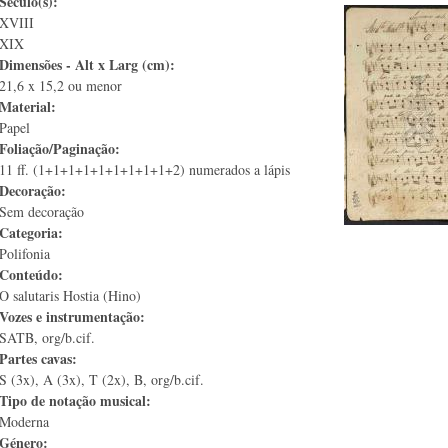
Século(s):
XVIII
XIX
Dimensões - Alt x Larg (cm):
21,6 x 15,2 ou menor
Material:
Papel
Foliação/Paginação:
11 ff. (1+1+1+1+1+1+1+1+1+2) numerados a lápis
Decoração:
Sem decoração
Categoria:
Polifonia
Conteúdo:
O salutaris Hostia (Hino)
Vozes e instrumentação:
SATB, org/b.cif.
Partes cavas:
S (3x), A (3x), T (2x), B, org/b.cif.
Tipo de notação musical:
Moderna
Género: