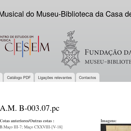
Skip to
main
 Musical do Museu-Biblioteca da Casa 
content
EM
Logo VV
Catálogo PDF
Ligações relevantes
Contactos
A.M. B-003.07.pc
Cotas anteriores/Outras cotas :
Imagens:
B.Maço III-7; Maço CXXVIII-[V-18]