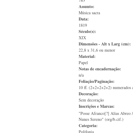
783
Assunto:
Música sacra
Data:
1819
Século(s):
XIX
Dimensões - Alt x Larg (cm):
22,8 x 31,6 ou menor
Material:
Papel
Notas de encadernação:
n/a
Foliação/Paginação:
10 ff. (2+2+2+2+2) numerados a
Decoração:
Sem decoração
Inscrições e Marcas:
"Posse Afranco[?] Alias Abreo /
Nunes Sereno" (org/b.cif.)
Categoria:
Polifonia