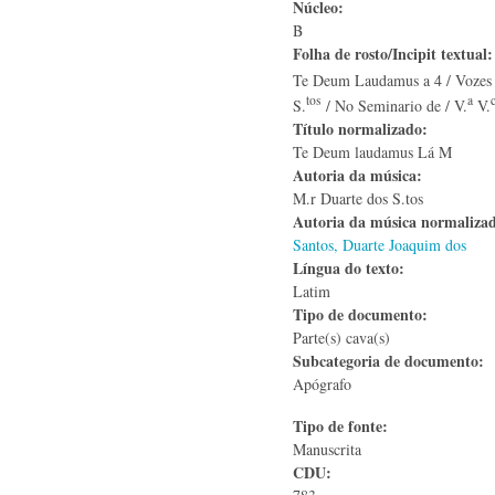
Núcleo:
B
Folha de rosto/Incipit textual
Te Deum Laudamus a 4 / Vozes f
tos
a
S.
/ No Seminario de / V.
V.
Título normalizado:
Te Deum laudamus Lá M
Autoria da música:
M.r Duarte dos S.tos
Autoria da música normaliza
Santos, Duarte Joaquim dos
Língua do texto:
Latim
Tipo de documento:
Parte(s) cava(s)
Subcategoria de documento:
Apógrafo
Tipo de fonte:
Manuscrita
CDU: