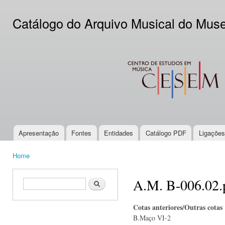
Ski
mai
Catálogo do Arquivo Musical do Mus
con
CESEM
Apresentação
Fontes
Entidades
Catálogo PDF
Ligações
Main menu
Home
You are here
A.M. B-006.02.
Search form
Search
Cotas anteriores/Outras cotas
B.Maço VI-2