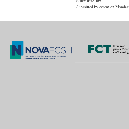
Submitted by:
Submitted by
cesem
on Monday,