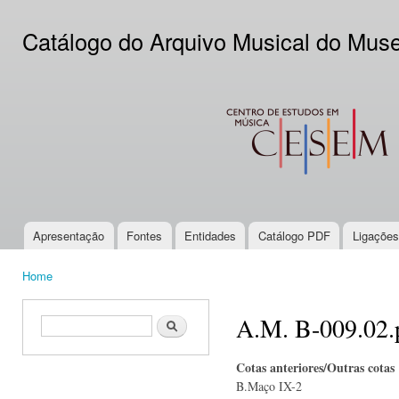
Ski
mai
Catálogo do Arquivo Musical do Mus
con
CESEM
Apresentação
Fontes
Entidades
Catálogo PDF
Ligações
Main menu
Home
You are here
A.M. B-009.02.
Search form
Search
Cotas anteriores/Outras cotas
B.Maço IX-2