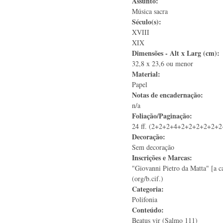
Assunto:
Música sacra
Século(s):
XVIII
XIX
Dimensões - Alt x Larg (cm):
32,8 x 23,6 ou menor
Material:
Papel
Notas de encadernação:
n/a
Foliação/Paginação:
24 ff. (2+2+2+4+2+2+2+2+2+2+
Decoração:
Sem decoração
Inscrições e Marcas:
"Giovanni Pietro da Matta" [a ca
(org/b.cif.)
Categoria:
Polifonia
Conteúdo:
Beatus vir (Salmo 111)