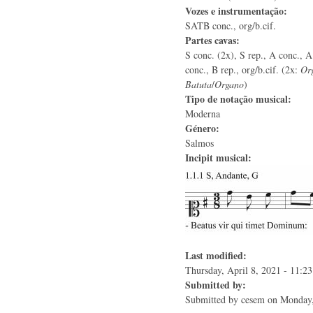
Vozes e instrumentação:
SATB conc., org/b.cif.
Partes cavas:
S conc. (2x), S rep., A conc., A
conc., B rep., org/b.cif. (2x:
Or
Batuta
/
Organo
)
Tipo de notação musical:
Moderna
Género:
Salmos
Incipit musical:
Last modified:
Thursday, April 8, 2021 - 11:23
Submitted by:
Submitted by
cesem
on Monday,