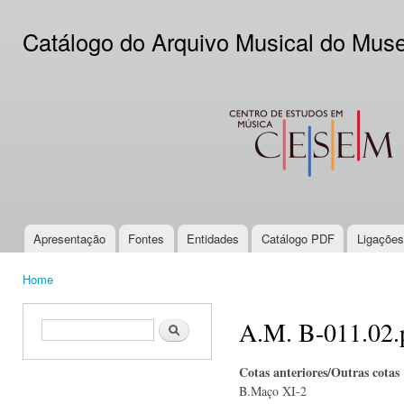
Ski
mai
Catálogo do Arquivo Musical do Mus
con
CESEM
Apresentação
Fontes
Entidades
Catálogo PDF
Ligações
Main menu
Home
You are here
A.M. B-011.02.
Search form
Search
Cotas anteriores/Outras cotas
B.Maço XI-2