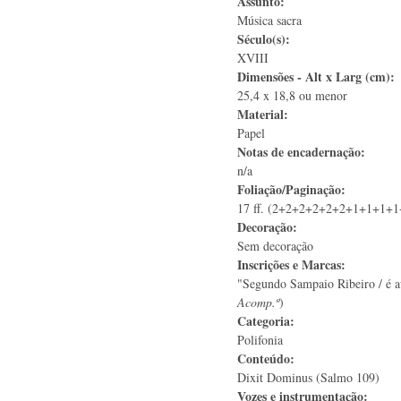
Assunto:
Música sacra
Século(s):
XVIII
Dimensões - Alt x Larg (cm):
25,4 x 18,8 ou menor
Material:
Papel
Notas de encadernação:
n/a
Foliação/Paginação:
17 ff. (2+2+2+2+2+2+1+1+1+1+
Decoração:
Sem decoração
Inscrições e Marcas:
"Segundo Sampaio Ribeiro / é au
Acomp.º
)
Categoria:
Polifonia
Conteúdo:
Dixit Dominus (Salmo 109)
Vozes e instrumentação: