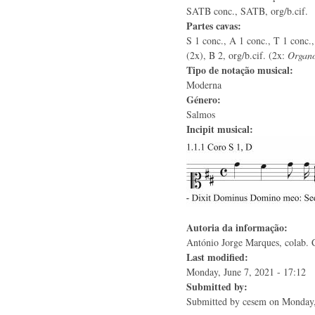
SATB conc., SATB, org/b.cif.
Partes cavas:
S 1 conc., A 1 conc., T 1 conc.,
(2x), B 2, org/b.cif. (2x:
Organ
Tipo de notação musical:
Moderna
Género:
Salmos
Incipit musical:
Autoria da informação:
António Jorge Marques, colab. C
Last modified:
Monday, June 7, 2021 - 17:12
Submitted by:
Submitted by
cesem
on Monday,