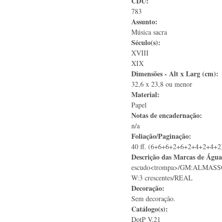
CDU:
783
Assunto:
Música sacra
Século(s):
XVIII
XIX
Dimensões - Alt x Larg (cm):
32,6 x 23,8 ou menor
Material:
Papel
Notas de encadernação:
n/a
Foliação/Paginação:
40 ff. (6+6+6+2+6+2+4+2+4+2
Descrição das Marcas de Águ
escudo<trompa>/GM:ALMAS
W:3 crescentes/REAL
Decoração:
Sem decoração.
Catálogo(s):
DotP V.21