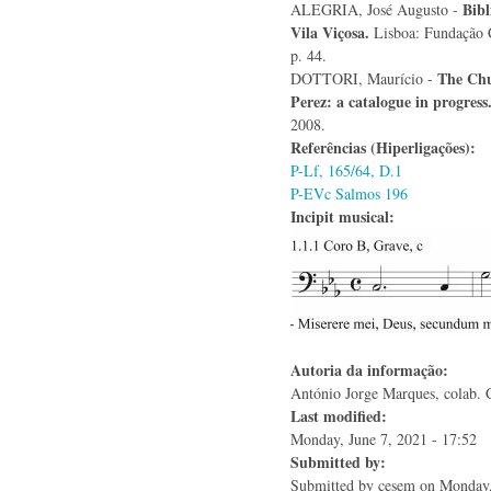
Bibl
ALEGRIA, José Augusto -
Vila Viçosa.
Lisboa: Fundação C
p. 44.
The Chu
DOTTORI, Maurício -
Perez: a catalogue in progres
2008.
Referências (Hiperligações):
P-Lf, 165/64, D.1
P-EVc Salmos 196
Incipit musical:
Autoria da informação:
António Jorge Marques, colab. C
Last modified:
Monday, June 7, 2021 - 17:52
Submitted by:
Submitted by
cesem
on Monday,