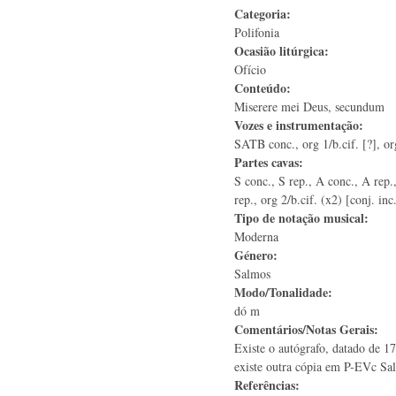
Categoria:
Polifonia
Ocasião litúrgica:
Ofício
Conteúdo:
Miserere mei Deus, secundum
Vozes e instrumentação:
SATB conc., org 1/b.cif. [?], or
Partes cavas:
S conc., S rep., A conc., A rep.
rep., org 2/b.cif. (x2) [conj. inc
Tipo de notação musical:
Moderna
Género:
Salmos
Modo/Tonalidade:
dó m
Comentários/Notas Gerais:
Existe o autógrafo, datado de 1
existe outra cópia em P-EVc Sa
Referências: