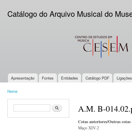
Ski
mai
Catálogo do Arquivo Musical do Mus
con
CESEM
Apresentação
Fontes
Entidades
Catálogo PDF
Ligações
Main menu
Home
You are here
A.M. B-014.02.
Search form
Search
Cotas anteriores/Outras cotas
Maço XIV-2