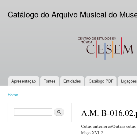
Ski
mai
Catálogo do Arquivo Musical do Mus
con
CESEM
Apresentação
Fontes
Entidades
Catálogo PDF
Ligações
Main menu
Home
You are here
A.M. B-016.02.
Search form
Search
Cotas anteriores/Outras cotas
Maço XVI-2