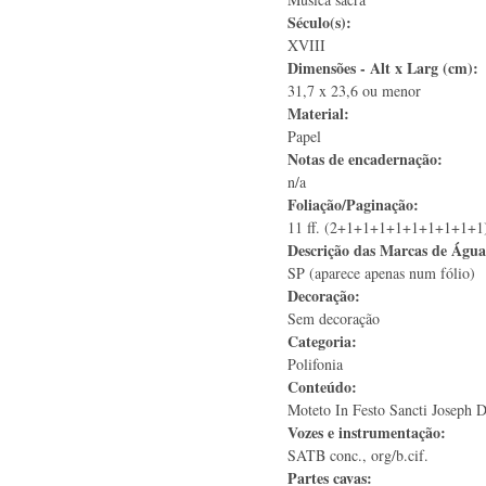
Século(s):
XVIII
Dimensões - Alt x Larg (cm):
31,7 x 23,6 ou menor
Material:
Papel
Notas de encadernação:
n/a
Foliação/Paginação:
11 ff. (2+1+1+1+1+1+1+1+1+1
Descrição das Marcas de Águ
SP (aparece apenas num fólio)
Decoração:
Sem decoração
Categoria:
Polifonia
Conteúdo:
Moteto In Festo Sancti Joseph 
Vozes e instrumentação:
SATB conc., org/b.cif.
Partes cavas: