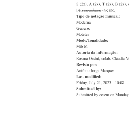
S (2x), A (2x), T (2x), B (2x), o
[
Acompanhamento
; inc.]
Tipo de notação musical:
Moderna
Género:
Motetes
Modo/Tonalidade:
Mib M
Autoria da informação:
Rosana Orsini, colab. Cláudia V
Revisto por:
António Jorge Marques
Last modified:
Friday, July 21, 2023 - 10:08
Submitted by:
Submitted by
cesem
on Monday,