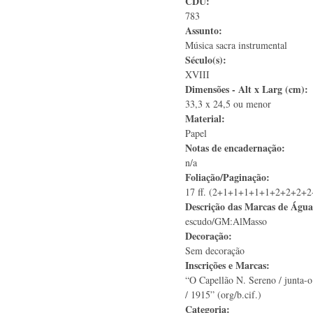
CDU:
783
Assunto:
Música sacra instrumental
Século(s):
XVIII
Dimensões - Alt x Larg (cm):
33,3 x 24,5 ou menor
Material:
Papel
Notas de encadernação:
n/a
Foliação/Paginação:
17 ff. (2+1+1+1+1+1+2+2+2+2
Descrição das Marcas de Águ
escudo/GM:AlMasso
Decoração:
Sem decoração
Inscrições e Marcas:
“O Capellão N. Sereno / junta-o
/ 1915” (org/b.cif.)
Categoria: