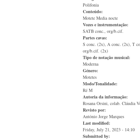
Polifonia
Conteúdo:
Motete Media nocte
Vozes e instrumentação:
SATB conc., org/b.cif.
Partes cavas:
S conc. (2x), A conc. (2x), T co
org/b.cif. (2x)
Tipo de notação musical:
Moderna
Género:
Motetes
Modo/Tonalidade:
Ré M
Autoria da informação:
Rosana Orsini, colab. Cláudia V
Revisto por:
António Jorge Marques
Last modified:
Friday, July 21, 2023 - 14:10
Submitted by: