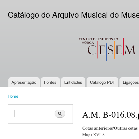
Ski
mai
Catálogo do Arquivo Musical do Mus
con
CESEM
Apresentação
Fontes
Entidades
Catálogo PDF
Ligações
Main menu
Home
You are here
A.M. B-016.08.
Search form
Search
Cotas anteriores/Outras cotas
Maço XVI-8