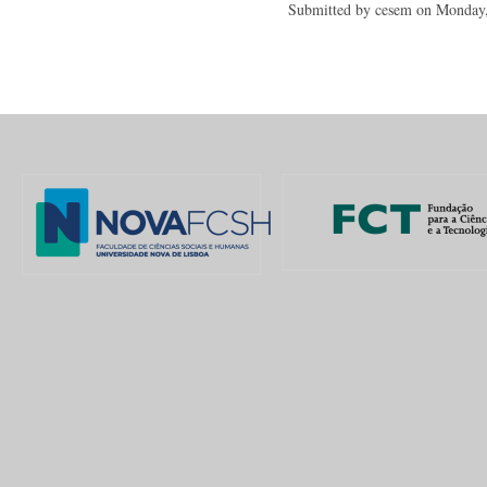
Submitted by
cesem
on Monday,