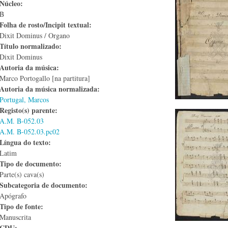
Núcleo:
B
Folha de rosto/Incipit textual:
Dixit Dominus / Organo
Título normalizado:
Dixit Dominus
Autoria da música:
Marco Portogallo [na partitura]
Autoria da música normalizada:
Portugal, Marcos
Registo(s) parente:
A.M. B-052.03
A.M. B-052.03.pc02
Língua do texto:
Latim
Tipo de documento:
Parte(s) cava(s)
Subcategoria de documento:
Apógrafo
Tipo de fonte:
Manuscrita
CDU: