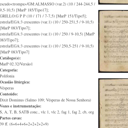
escudo<trompa>/GM:ALMASSO (var.2) (10 / 244-244,5 /
9,5-10,5) [MarP 185/Tipo17];
GRILLO:G P P (10 / 171 / 7-7,5) [MarP 151/Tipo5];
estrela/EGA:3 crescentes (var.1) (10 / 250-251,5 / 9-10,5)
[MarP 083/Tipo7];
estrela/EGA:3 crescentes (var.1) (10 / 250 / 9-10,5) [MarP
083/Tipo7];
estrela/EGA:3 crescentes (var.1) (10 / 250,5-251 / 9-10,5)
[MarP 083/Tipo7]
Catálogo(s):
MarP 02.32/Versão1
Categoria:
Polifonia
Ocasião litúrgica:
Vésperas
Conteúdo:
Dixit Dominus (Salmo 109; Vésperas de Nossa Senhora)
Vozes e instrumentação:
S, A, T, B, SATB conc., vlc 1, vlc 2, fag 1, fag 2, cb, org
Partes cavas:
39 ff. (6+6+4+6+2+2+2+2+9)