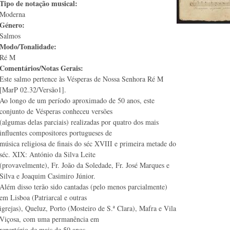
Tipo de notação musical:
Moderna
Género:
Salmos
Modo/Tonalidade:
Ré M
Comentários/Notas Gerais:
Este salmo pertence às Vésperas de Nossa Senhora Ré M
[MarP 02.32/Versão1].
Ao longo de um período aproximado de 50 anos, este
conjunto de Vésperas conheceu versões
(algumas delas parciais) realizadas por quatro dos mais
influentes compositores portugueses de
música religiosa de finais do séc XVIII e primeira metade do
séc. XIX: António da Silva Leite
(provavelmente), Fr. João da Soledade, Fr. José Marques e
Silva e Joaquim Casimiro Júnior.
Além disso terão sido cantadas (pelo menos parcialmente)
em Lisboa (Patriarcal e outras
igrejas), Queluz, Porto (Mosteiro de S.ª Clara), Mafra e Vila
Viçosa, com uma permanência em
repertório de mais de 50 anos.