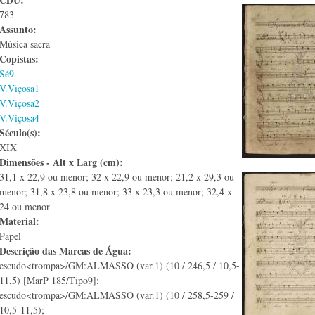
783
Assunto:
Música sacra
Copistas:
Sé9
V.Viçosa1
V.Viçosa2
V.Viçosa4
Século(s):
XIX
Dimensões - Alt x Larg (cm):
31,1 x 22,9 ou menor; 32 x 22,9 ou menor; 21,2 x 29,3 ou
menor; 31,8 x 23,8 ou menor; 33 x 23,3 ou menor; 32,4 x
24 ou menor
Material:
Papel
Descrição das Marcas de Água:
escudo<trompa>/GM:ALMASSO (var.1) (10 / 246,5 / 10,5-
11,5) [MarP 185/Tipo9];
escudo<trompa>/GM:ALMASSO (var.1) (10 / 258,5-259 /
10,5-11,5);