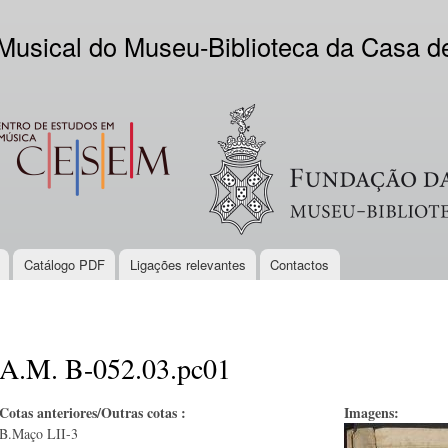
Skip to
main
 Musical do Museu-Biblioteca da Casa 
content
EM
Logo VV
Catálogo PDF
Ligações relevantes
Contactos
A.M. B-052.03.pc01
Cotas anteriores/Outras cotas :
Imagens:
B.Maço LII-3