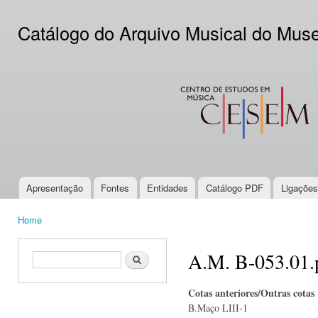
Ski
mai
Catálogo do Arquivo Musical do Mus
con
CESEM
Apresentação
Fontes
Entidades
Catálogo PDF
Ligações
Main menu
Home
You are here
A.M. B-053.01.
Search form
Search
Cotas anteriores/Outras cotas
B.Maço LIII-1