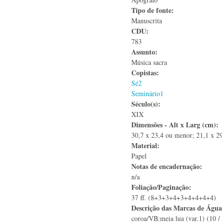
Tipo de fonte:
Manuscrita
CDU:
783
Assunto:
Música sacra
Copistas:
Sé2
Seminário1
Século(s):
XIX
Dimensões - Alt x Larg (cm):
30,7 x 23,4 ou menor; 21,1 x 2
Material:
Papel
Notas de encadernação:
n/a
Foliação/Paginação:
37 ff. (8+3+3+4+3+4+4+4+4)
Descrição das Marcas de Águ
coroa/VB:meia lua (var.1) (10 