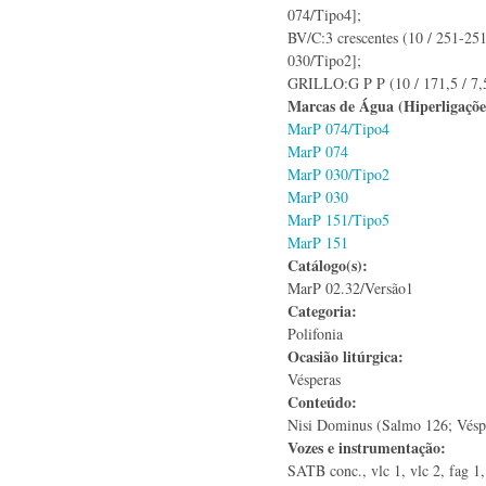
074/Tipo4];
BV/C:3 crescentes (10 / 251-25
030/Tipo2];
GRILLO:G P P (10 / 171,5 / 7,
Marcas de Água (Hiperligaçõ
MarP 074/Tipo4
MarP 074
MarP 030/Tipo2
MarP 030
MarP 151/Tipo5
MarP 151
Catálogo(s):
MarP 02.32/Versão1
Categoria:
Polifonia
Ocasião litúrgica:
Vésperas
Conteúdo:
Nisi Dominus (Salmo 126; Vésp
Vozes e instrumentação:
SATB conc., vlc 1, vlc 2, fag 1,