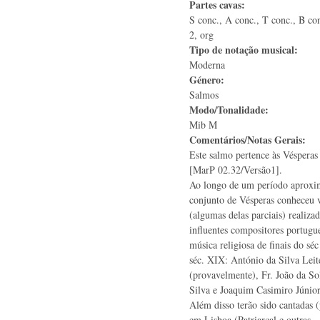
Partes cavas:
S conc., A conc., T conc., B conc
2, org
Tipo de notação musical:
Moderna
Género:
Salmos
Modo/Tonalidade:
Mib M
Comentários/Notas Gerais:
Este salmo pertence às Véspera
[MarP 02.32/Versão1].
Ao longo de um período aproxim
conjunto de Vésperas conheceu 
(algumas delas parciais) realiza
influentes compositores portugu
música religiosa de finais do s
séc. XIX: António da Silva Leit
(provavelmente), Fr. João da So
Silva e Joaquim Casimiro Júnior
Além disso terão sido cantadas 
em Lisboa (Patriarcal e outras