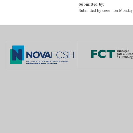
Submitted by:
Submitted by
cesem
on Monday,